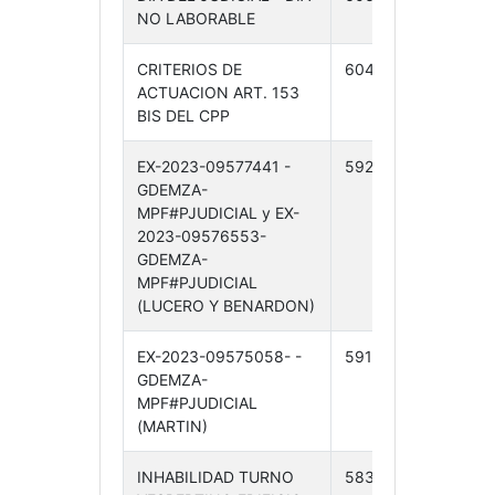
NO LABORABLE
11-24
CRITERIOS DE
604 /24
04-
ACTUACION ART. 153
11-24
BIS DEL CPP
EX-2023-09577441 -
592 /24
30-
GDEMZA-
10-24
MPF#PJUDICIAL y EX-
2023-09576553-
GDEMZA-
MPF#PJUDICIAL
(LUCERO Y BENARDON)
EX-2023-09575058- -
591 /24
30-
GDEMZA-
10-24
MPF#PJUDICIAL
(MARTIN)
INHABILIDAD TURNO
583 /24
28-