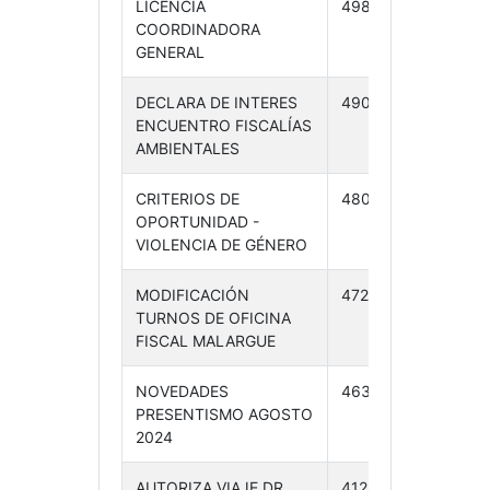
LICENCIA
498 /24
19-
COORDINADORA
09-
GENERAL
24
DECLARA DE INTERES
490 /24
17-
ENCUENTRO FISCALÍAS
09-
AMBIENTALES
24
CRITERIOS DE
480 /24
16-
OPORTUNIDAD -
09-
VIOLENCIA DE GÉNERO
24
MODIFICACIÓN
472 /24
11-
TURNOS DE OFICINA
09-
FISCAL MALARGUE
24
NOVEDADES
463 /24
10-
PRESENTISMO AGOSTO
09-
2024
24
AUTORIZA VIAJE DR.
412 /24
02-