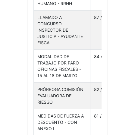
HUMANO - RRHH
24
LLAMADO A
87 /24
18-
CONCURSO
03-
INSPECTOR DE
24
JUSTICIA - AYUDANTE
FISCAL
MODALIDAD DE
84 /24
14-
TRABAJO POR PARO -
03-
OFICINAS FISCALES -
24
15 AL 18 DE MARZO
PRÓRROGA COMISIÓN
82 /24
13-
EVALUADORA DE
03-
RIESGO
24
MEDIDAS DE FUERZA A
81 /24
12-
DESCUENTO - CON
03-
ANEXO I
24