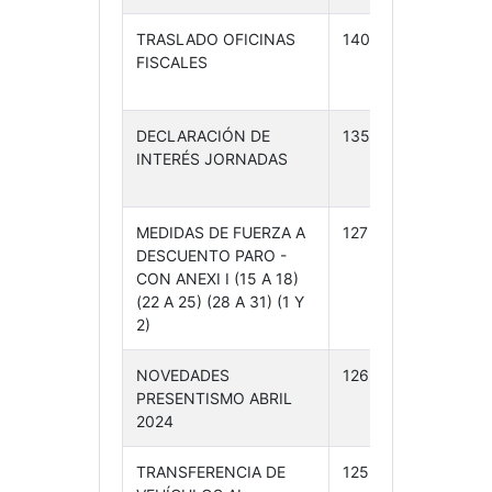
TRASLADO OFICINAS
140 /24
22-
FISCALES
04-
24
DECLARACIÓN DE
135 /24
18-
INTERÉS JORNADAS
04-
24
MEDIDAS DE FUERZA A
127 /24
11-
DESCUENTO PARO -
04-
CON ANEXI I (15 A 18)
24
(22 A 25) (28 A 31) (1 Y
2)
NOVEDADES
126 /24
11-
PRESENTISMO ABRIL
04-
2024
24
TRANSFERENCIA DE
125 /24
11-