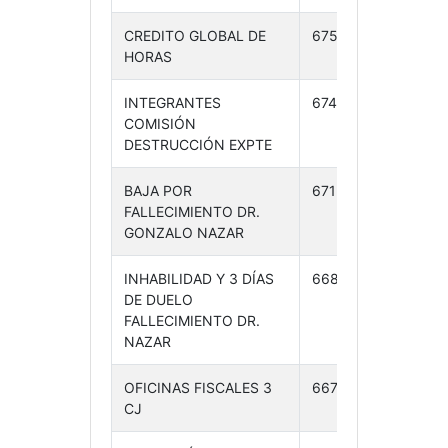
CREDITO GLOBAL DE
675 /24
10-
HORAS
12-24
INTEGRANTES
674 /24
09-
COMISIÓN
12-24
DESTRUCCIÓN EXPTE
BAJA POR
671 /24
05-
FALLECIMIENTO DR.
12-24
GONZALO NAZAR
INHABILIDAD Y 3 DÍAS
668 /24
04-
DE DUELO
12-24
FALLECIMIENTO DR.
NAZAR
OFICINAS FISCALES 3
667 /24
04-
CJ
12-24