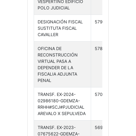
VESPERTINO EDIFICIO
10-24
POLO JUDICIAL
DESIGNACIÓN FISCAL
579 /24
21-
SUSTITUTA FISCAL
10-24
CAVALLER
OFICINA DE
578 /24
21-
RECONSTRUCCIÓN
10-24
VIRTUAL PASA A
DEPENDER DE LA
FISCALIA ADJUNTA
PENAL
TRANSF. EX-2024-
570 /24
18-
02986180-GDEMZA-
10-24
RRHH#SCJ#PJUDICIAL
AREVALO X SEPULVEDA
TRANSF. EX-2023-
569 /24
18-
07675622-GDEMZA-
10-24