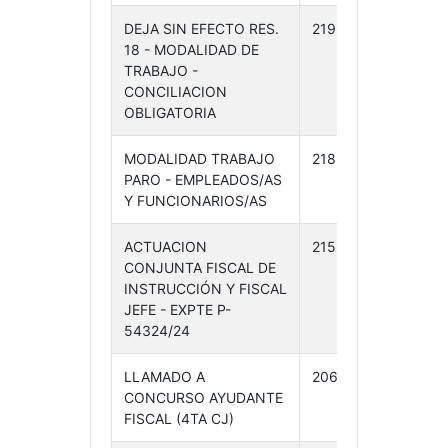
DEJA SIN EFECTO RES.
219 /24
29-
18 - MODALIDAD DE
05-
TRABAJO -
24
CONCILIACION
OBLIGATORIA
MODALIDAD TRABAJO
218 /24
23-
PARO - EMPLEADOS/AS
05-
Y FUNCIONARIOS/AS
24
ACTUACION
215 /24
21-
CONJUNTA FISCAL DE
05-
INSTRUCCIÓN Y FISCAL
24
JEFE - EXPTE P-
54324/24
LLAMADO A
206 /24
17-
CONCURSO AYUDANTE
05-
FISCAL (4TA CJ)
24