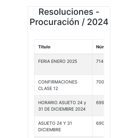
Resoluciones -
Procuración / 2024
Título
Número
Fecha
FERIA ENERO 2025
714 /24
30-
12-24
CONFIRMACIONES
700 /24
20-
CLASE 12
12-24
HORARIO ASUETO 24 y
699 /24
20-
31 DE DICIEMBRE 2024
12-24
ASUETO 24 Y 31
690 /24
17-
DICIEMBRE
12-24