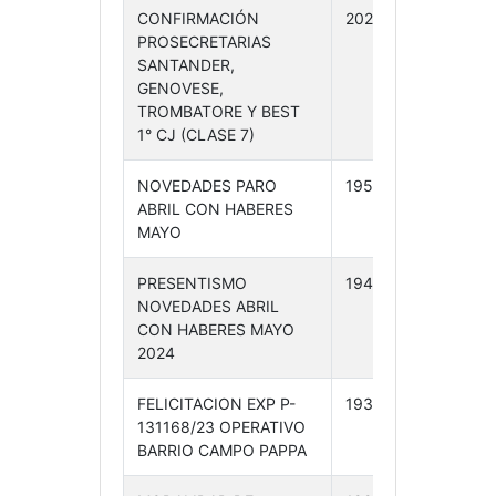
CONFIRMACIÓN
202 /24
16-
PROSECRETARIAS
05-
SANTANDER,
24
GENOVESE,
TROMBATORE Y BEST
1° CJ (CLASE 7)
NOVEDADES PARO
195 /24
10-
ABRIL CON HABERES
05-
MAYO
24
PRESENTISMO
194 /24
10-
NOVEDADES ABRIL
05-
CON HABERES MAYO
24
2024
FELICITACION EXP P-
193 /24
10-
131168/23 OPERATIVO
05-
BARRIO CAMPO PAPPA
24