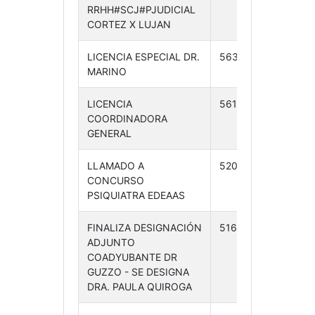
RRHH#SCJ#PJUDICIAL
CORTEZ X LUJAN
LICENCIA ESPECIAL DR.
563 /24
16-
MARINO
10-24
LICENCIA
561 /24
16-
COORDINADORA
10-24
GENERAL
LLAMADO A
520 /24
25-
CONCURSO
09-
PSIQUIATRA EDEAAS
24
FINALIZA DESIGNACIÓN
516 /24
24-
ADJUNTO
09-
COADYUBANTE DR
24
GUZZO - SE DESIGNA
DRA. PAULA QUIROGA