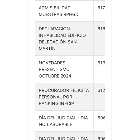
ADMISIBILIDAD
617 /24
11-11-
MUESTRAS RPHGD
24
DECLARACIÓN
616 /24
11-11-
INHABILIDAD EDIFICIO
24
DELEGACIÓN SAN
MARTÍN
NOVEDADES
613 /24
08-
PRESENTISMO
11-24
OCTUBRE 2024
PROCURADOR FELICITA
612 /24
07-
PERSONAL POR
11-24
RANKING INECIP
DÍA DEL JUDICIAL - DIA
606 /24
05-
NO LABORABLE
11-24
DIA DEL JUDICIAL - DIA
606 /24
05-